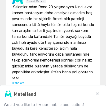
Breast Cancer
 Selamlar adım Rana 29 yaşındayım ikinci evre 
kanser hastasıyım daha ameliyat olmadım baş 
çevresi nde bir şişkinlik örnek aldı patoloji 
sonucunda kötü huylu tümör oldu teşhisi kondu 
kan araştırma testi yaptırdım yuenk sorkom 
tanısı kondu kafamdaki Tümör bayağı büyüdü 
çok hızlı uyudu dört ay içerisinde inanılmaz 
büyüdü iki kere kemoterapi aldım hala 
büyüdünü fark ediyorum çapa hastanesi nde 
takip ediliyorum kemoterapi sonrası çok halsiz 
güçsüz mide bulantım yatağa düşüyorum ne 
yapabilirim arkadaşlar lütfen bana yol gösterin 
🙏🙏
Translate
2
0
3
0
MateHand
Would you like to try our mobile application?