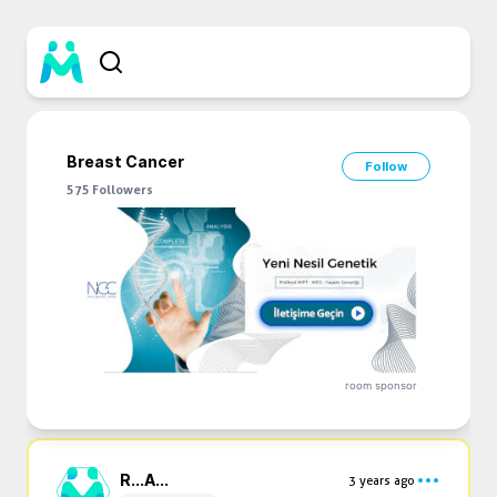
Breast Cancer
Follow
575
Followers
room sponsor
R...
A...
3 years ago