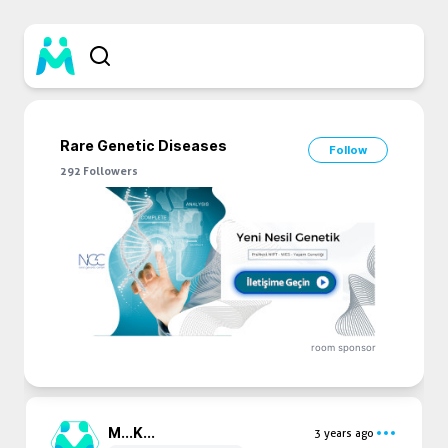
Rare Genetic Diseases
Follow
292
Followers
room sponsor
M...
K...
3 years ago