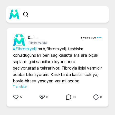
D...
İ...
3 years ago
Fibromyalgia
#Fibromiyalji
 mrb,fibromiyalji teshisim 
konuldugundan beri sağ kasıkta ara ara bıçak 
saplanir gibi sancilar oluyor,sonra 
geciyor,arada tekrarliyor. Fibroyla ilgisi varmidir 
acaba bilemiyorum. Kasikta da kaslar cok ya, 
boyle birsey yasayan var mi acaba
Translate
5
0
10
0