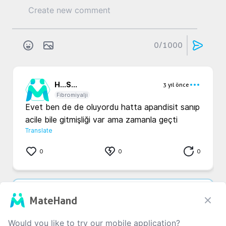
0
/1000
H...
S...
3 yıl önce
Fibromiyalji
Evet ben de de oluyordu hatta apandisit sanıp 
acile bile gitmişliği var ama zamanla geçti
Translate
0
0
0
c...
1...
3 yıl önce
MateHand
Fibromiyalji
Zamanla her kas bölgesi ağrıyor :/
Would you like to try our mobile application?