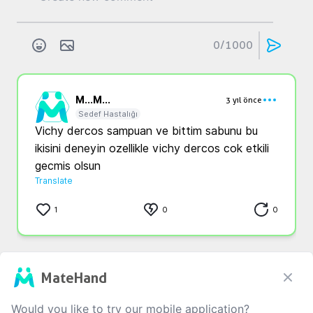
0
/1000
M...
M...
3 yıl önce
Sedef Hastalığı
Vichy dercos sampuan ve bittim sabunu bu 
ikisini deneyin ozellikle vichy dercos cok etkili 
gecmis olsun 
Translate
1
0
0
That is all
MateHand
Would you like to try our mobile application?