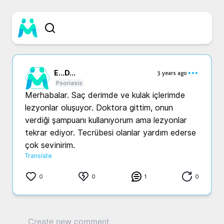
E...
D...
3 years ago
Psoriasis
Merhabalar. Saç derimde ve kulak içlerimde 
lezyonlar oluşuyor. Doktora gittim, onun 
verdiği şampuanı kullanıyorum ama lezyonlar 
tekrar ediyor. Tecrübesi olanlar yardım ederse 
çok sevinirim.
Translate
0
0
1
0