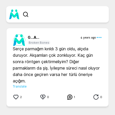
G...
A...
4 years ago
Broken Bones
Serçe parmağım kırıldı 3 gün oldu, alçıda 
duruyor. Akşamları çok zonkluyor. Kaç gün 
sonra röntgen çektirmeliyim? Diğer 
parmaklarım da şiş. İyileşme süreci nasıl oluyor 
daha önce geçiren varsa her türlü öneriye 
açığım. 
Translate
2
0
1
0