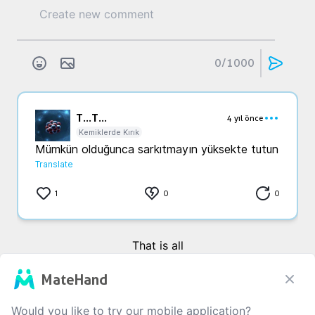
0
/1000
T...
T...
4 yıl önce
Kemiklerde Kırık
Mümkün olduğunca sarkıtmayın yüksekte tutun 
Translate
1
0
0
That is all
MateHand
Would you like to try our mobile application?