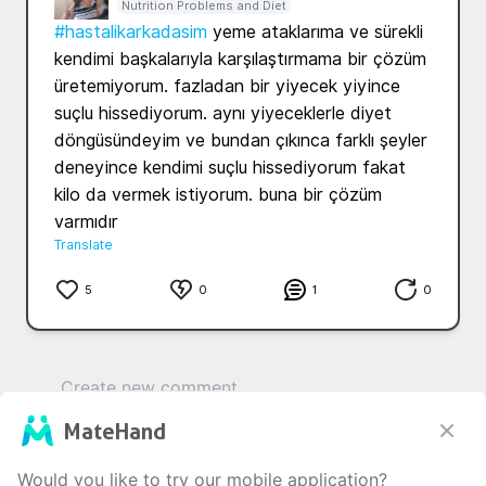
Nutrition Problems and Diet
#hastalikarkadasim
 yeme ataklarıma ve sürekli 
kendimi başkalarıyla karşılaştırmama bir çözüm 
üretemiyorum. fazladan bir yiyecek yiyince 
suçlu hissediyorum. aynı yiyeceklerle diyet 
döngüsündeyim ve bundan çıkınca farklı şeyler 
deneyince kendimi suçlu hissediyorum fakat 
kilo da vermek istiyorum. buna bir çözüm 
varmıdır
Translate
5
0
1
0
MateHand
0
/1000
Would you like to try our mobile application?