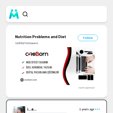
Nutrition Problems and Diet
Follow
16009
Followers
room sponsor
i...
a...
5 years ago