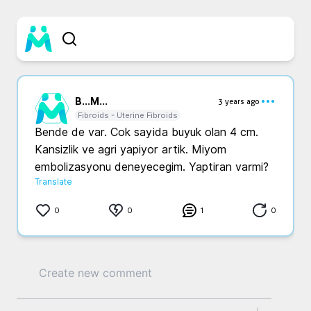
B...
M...
3 years ago
Fibroids - Uterine Fibroids
Bende de var. Cok sayida buyuk olan 4 cm. 
Kansizlik ve agri yapiyor artik. Miyom 
embolizasyonu deneyecegim. Yaptiran varmi?
Translate
0
0
1
0