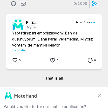
0
/1000
P...
Z...
bir yıl önce
Miyom
Yaptırdınız mı embolizasyon? Ben de 
düşünüyorum. Daha karar veremedim. Miyoliz 
yöntemi de mantıklı geliyor.
Translate
0
0
0
That is all
MateHand
Would you like to try our mobile application?