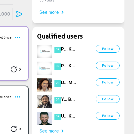
33
Posts
See more
1000
Qualified users
yıl önce
P
...
K
...
Follow
DR
P
...
K
...
Follow
DR
0
D
...
M
...
Follow
DR
yıl önce
Y
...
B
...
Follow
DR
U
...
K
...
Follow
DR
0
See more