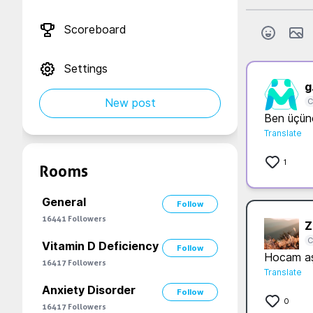
Scoreboard
Settings
g.
New post
C
Ben üçünc
Translate
1
Rooms
General
Follow
16441
Followers
Z.
C
Vitamin D Deficiency
Follow
Hocam aşı
16417
Followers
Translate
Anxiety Disorder
Follow
0
16417
Followers