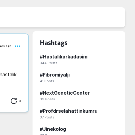
Hashtags
ars ago
#
Hastalikarkadasim
344
Posts
astalık 
#
Fibromiyalji
41
Posts
#
NextGeneticCenter
39
Posts
0
#
Profdrselahattinkumru
37
Posts
#
Jinekolog