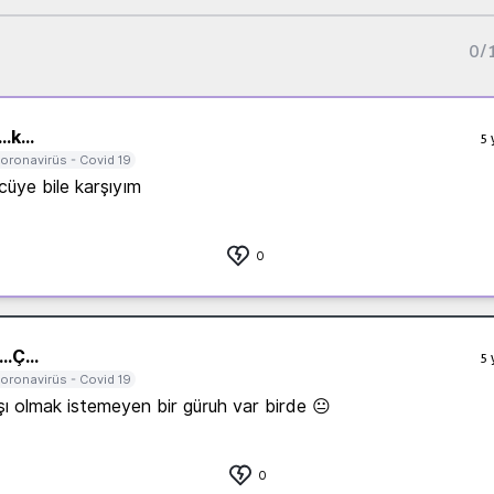
0
/
..
k...
5 
oronavirüs - Covid 19
üye bile karşıyım
0
..
Ç...
5 
oronavirüs - Covid 19
 olmak istemeyen bir güruh var birde 😐
0