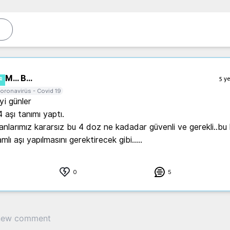
M... B...
5 ye
R
oronavirüs - Covid 19
i günler 

 aşı tanımı yaptı.

anlarımız kararsız bu 4 doz ne kadadar güvenli ve gerekli..bu h
lı aşı yapılmasını gerektirecek gibi.....
0
5