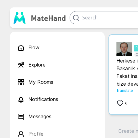
MateHand
Flow
D
C
Herkese iy
Explore
Bakanlık 4
Fakat ins
My Rooms
bize devam
Translate
Notifications
6
Messages
Profile