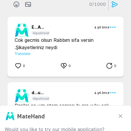
0
/1000
E...
A...
4 yıl önce
Hipotiroid
Cok gecmis olsun Rabbım sifa versin 
.Şikayetleriniz neydi
Translate
0
0
0
d...
u...
4 yıl önce
Hipotiroid
Papilar ca yım atom sonrası bı ara uyku çok 
iyiydi birsuredir fazla uyuyorum 
MateHand
Translate
Would you like to try our mobile application?