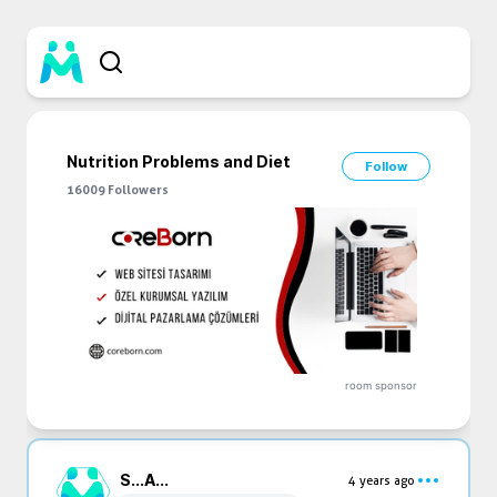
Nutrition Problems and Diet
Follow
16009
Followers
room sponsor
S...
A...
4 years ago