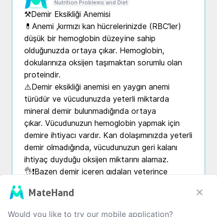
Nutrition Problems and Diet
⚒️Demir Eksikliği Anemisi

💊Anemi ,kırmızı kan hücrelerinizde (RBC'ler) 
düşük bir hemoglobin düzeyine sahip 
olduğunuzda ortaya çıkar. Hemoglobin, 
dokularınıza oksijen taşımaktan sorumlu olan 
proteindir.

⚠️Demir eksikliği anemisi en yaygın anemi 
türüdür ve vücudunuzda yeterli miktarda 
mineral demir bulunmadığında ortaya 
çıkar. Vücudunuzun hemoglobin yapmak için 
demire ihtiyacı vardır. Kan dolaşımınızda yeterli 
demir olmadığında, vücudunuzun geri kalanı 
ihtiyaç duyduğu oksijen miktarını alamaz.

👌❗Bazen demir içeren gıdaları yeterince 
tüketseniz bile demir eksikliği oluşabilir.Bu 
MateHand
durumda emilimle ilgili sorunlar gözden 
geçirilmelidir.

Would you like to try our mobile application?