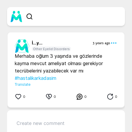
İ...
y...
3 years ago
Other Eyelid Disorders
Merhaba oğlum 3 yaşında ve gözlerinde 
kayma mevcut ameliyat olması gerekiyor 
#hastalikarkadasim
Translate
0
0
0
0