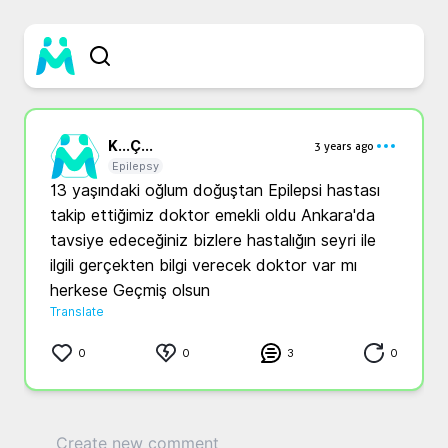
K...
Ç...
3 years ago
Epilepsy
13 yaşındaki oğlum doğuştan Epilepsi hastası 
takip ettiğimiz doktor emekli oldu Ankara'da 
tavsiye edeceğiniz bizlere hastalığın seyri ile 
ilgili gerçekten bilgi verecek doktor var mı 
herkese Geçmiş olsun
Translate
0
0
3
0