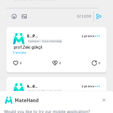
0
/1000
E...
P...
3 yıl önce
Epilepsi - Sara Hastalığı
 prof.Zeki gökçil
Translate
0
0
0
k...
d...
3 yıl önce
Epilepsi - Sara Hastalığı
Profesor serap saygi. 
MateHand
Translate
Would you like to try our mobile application?