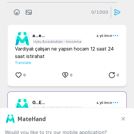
0
/1000
a...
e...
4 yıl önce
Uyku Bozuklukları - İnsomnia
Vardiyalı çalışan ne yapsın hocam 12 saat 24 
saat istirahat 
Translate
0
0
0
O...
E...
4 yıl önce
Uyku Bozuklukları - İnsomnia
Yardim etmiyonuz ki
MateHand
Translate
Would you like to try our mobile application?