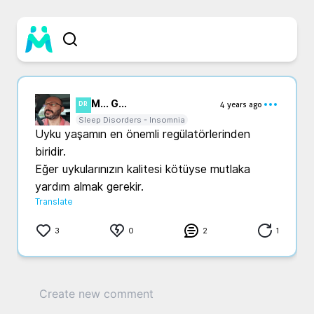
M... G...
4 years ago
DR
Sleep Disorders - Insomnia
Uyku yaşamın en önemli regülatörlerinden 
biridir. 

Eğer uykularınızın kalitesi kötüyse mutlaka 
yardım almak gerekir.
Translate
3
0
2
1