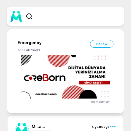
Emergency
Follow
655
Followers
room sponsor
M...
a...
4 years ago