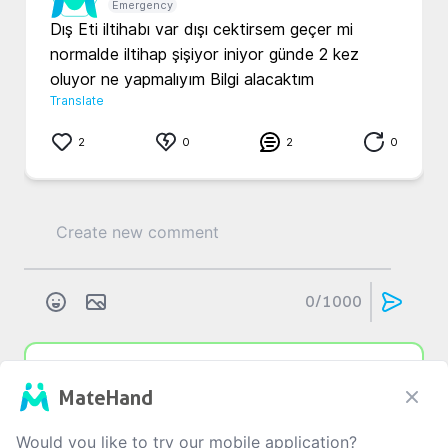
Emergency
Dış Eti iltihabı var dışı cektirsem geçer mi 
normalde iltihap şişiyor iniyor günde 2 kez 
oluyor ne yapmalıyım Bilgi alacaktım 
Translate
2
0
2
0
0
/1000
a...
k...
4 yıl önce
MateHand
Acil
Dişte iltihap varken doktor önce iltihabın 
Would you like to try our mobile application?