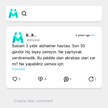
B...
B...
4 years ago
Alzheimer
Babam 3 yıldır alzheimer hastası. Son 50 
gündür hiç bişey yemiyor. Ne yaptıysak 
yerdiremedik. Bu şekilde olan akrabası olan var 
mı? Ne yapabiliriz yemesi için
Translate
2
0
1
1