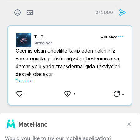
0
/1000
T...
T...
4 yıl önce
Alzheimer
Geçmiş olsun öncelikle takip eden hekiminiz 
varsa onunla görüşün ağızdan beslenmiyorsa 
damar yolu yada transdermal gıda takviyeleri 
destek olacaktır 
Translate
1
0
0
That is all
MateHand
Would you like to try our mobile application?