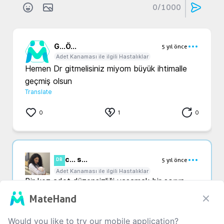
0
/1000
G...
Ö...
5 yıl önce
Adet Kanaması ile ilgili Hastalıklar
Hemen Dr gitmelisiniz miyom büyük ihtimalle 
geçmiş olsun
Translate
0
1
0
c... s...
5 yıl önce
DR
Adet Kanaması ile ilgili Hastalıklar
Bir kez adet düzensizliği yaşamak bir sorun 
teşkil etmez,muhtemelen yumurtlama 
MateHand
döneminde kanamanız olmuştur.Düzensizlik 
süreklilik arz ederse mutlaka muayene olun, 
Would you like to try our mobile application?