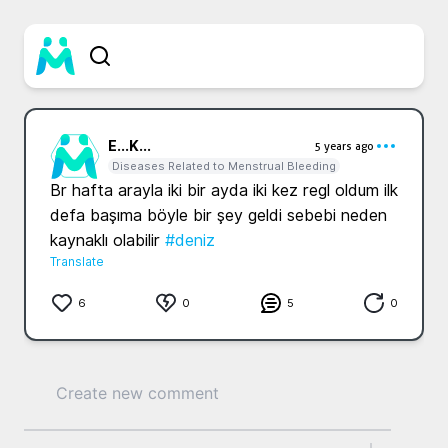
E...
K...
5 years ago
Diseases Related to Menstrual Bleeding
Br hafta arayla iki bir ayda iki kez regl oldum ilk 
defa başıma böyle bir şey geldi sebebi neden 
kaynaklı olabilir 
#deniz
Translate
6
0
5
0