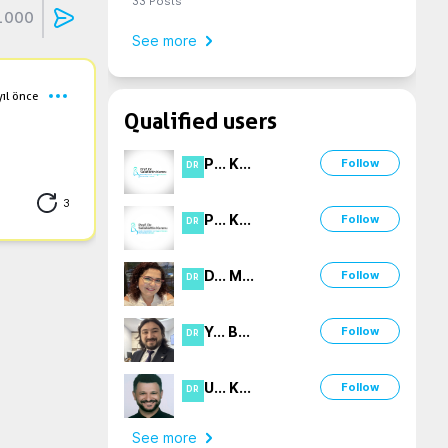
33
Posts
1000
See more
yıl önce
Qualified users
P
...
K
...
Follow
DR
3
P
...
K
...
Follow
DR
D
...
M
...
Follow
DR
Y
...
B
...
Follow
DR
U
...
K
...
Follow
DR
See more