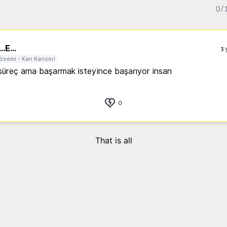
0
/
..
E...
3 
ösemi - Kan Kanseri
 süreç ama başarmak isteyince başarıyor insan
0
That is all