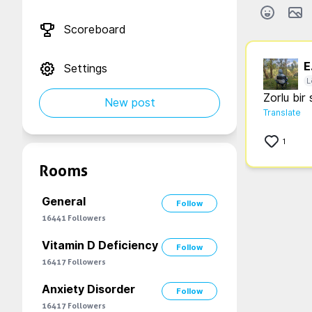
Scoreboard
E.
Settings
L
Zorlu bir
New post
Translate
1
Rooms
General
Follow
16441
Followers
Vitamin D Deficiency
Follow
16417
Followers
Anxiety Disorder
Follow
16417
Followers