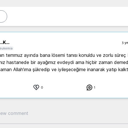
..
K...
3 ye
eukemia
ımız hastanede bir ayağımız evdeydi ama hiçbir zaman demed
aman Allah'ıma şükredip ve iyileşeceğime inanarak yatıp kalk
0
1