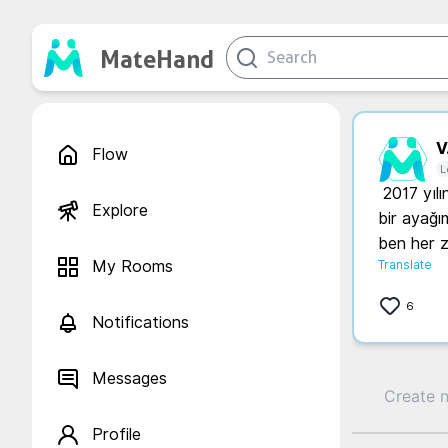
MateHand
V.
Flow
L
 2017 yılının temmuz ayında bana lösemi tanısı konuldu ve zorlu süreç başladı 
Explore
bir ayağ
ben her z
My Rooms
Translate
6
Notifications
Messages
Profile