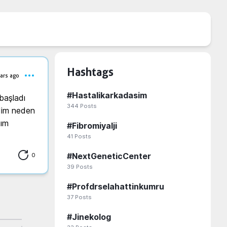
Hashtags
ars ago
#
Hastalikarkadasim
344
Posts
im neden 
tım
#
Fibromiyalji
41
Posts
0
#
NextGeneticCenter
39
Posts
#
Profdrselahattinkumru
37
Posts
#
Jinekolog