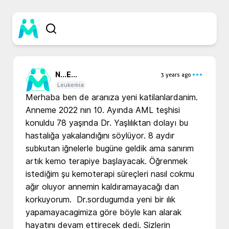
N...
E...
3 years ago
Leukemia
Merhaba ben de aranıza yeni katilanlardanim. 
Anneme 2022 nın 10. Ayında AML teşhisi 
konuldu 78 yaşında Dr. Yaşlılıktan dolayı bu 
hastalığa yakalandığını söylüyor. 8 aydır 
subkutan iğnelerle bugüne geldik ama sanırım 
artık kemo terapiye başlayacak. Öğrenmek 
istediğim şu kemoterapi süreçleri nasıl cokmu 
ağır oluyor annemin kaldıramayacağı dan 
korkuyorum.  Dr.sordugumda yeni bir ılık 
yapamayacagimiza göre böyle kan alarak 
hayatını devam ettirecek dedi. Sizlerin 