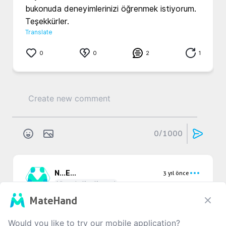
bukonuda deneyimlerinizi öğrenmek istiyorum. 
Teşekkürler.
Translate
0
0
2
1
0
/1000
N...
E...
3 yıl önce
Lösemi - Kan Kanseri
Teşekkür ederim 
MateHand
Translate
Would you like to try our mobile application?