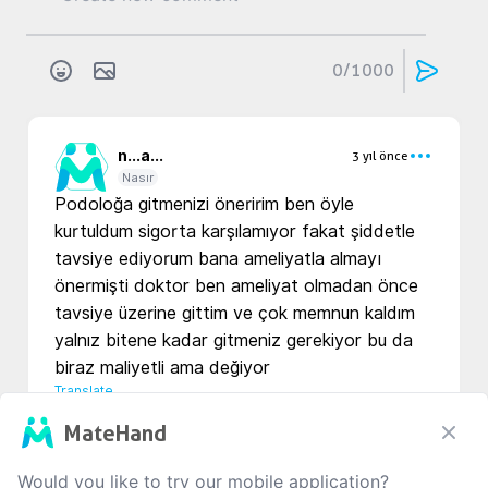
0
/1000
n...
a...
3 yıl önce
Nasır
Podoloğa gitmenizi öneririm ben öyle 
kurtuldum sigorta karşılamıyor fakat şiddetle 
tavsiye ediyorum bana ameliyatla almayı 
önermişti doktor ben ameliyat olmadan önce 
tavsiye üzerine gittim ve çok memnun kaldım 
yalnız bitene kadar gitmeniz gerekiyor bu da 
biraz maliyetli ama değiyor
Translate
MateHand
0
0
0
Would you like to try our mobile application?