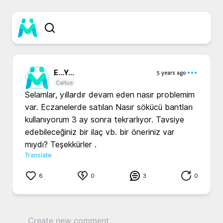
E...
Y...
5 years ago
Callus
Selamlar, yıllardır devam eden nasır problemim 
var. Eczanelerde satılan Nasır sökücü bantları 
kullanıyorum 3 ay sonra tekrarlıyor. Tavsiye 
edebileceğiniz bir ilaç vb. bir öneriniz var 
mıydı? Teşekkürler .
Translate
6
0
3
0