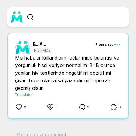
B...
A...
3 years ago
HIV - AIDS
Merhabalar kullandığım ilaçlar mide bulantısı ve 
yorgunluk hissi veriyor normal mi B=B olunca  
yapılan hiv testlerinde negatif mi pozitif mi 
çıkar  bilgisi olan arsa yazabilir mi hepimize 
geçmiş olsun 
Translate
0
0
2
0