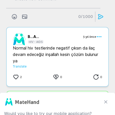
0
/1000
B...
A...
3 yıl önce
HIV - AIDS
Normal hiv testlerinde negatif çıksın da ilaç 
devam edeceğiz inşallah kesin çözüm bulunur 
ya 
Translate
2
0
0
O...
t...
3 yıl önce
MateHand
HIV - AIDS
Yan etkileri olacaktır doktorun ile iletişime 
Would you like to try our mobile application?