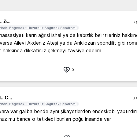
..
ö...
3 
rritabl Bağırsak - Huzursuz Bağırsak Sendromu
assasiyeti karın ağrisi ishal ya da kabızlık belirtileriniz hakkın
 varsa Ailevi Akdeniz Ateşi ya da Ankilozan spondilit gibi roma
ar hakkında dikkatiniiz çekmeyi tavsiye ederim 
0
...
C...
3 
rritabl Bağırsak - Huzursuz Bağırsak Sendromu
ara var galiba bende aynı şikayetlerden endeskobi yaptırdım
unuz mu bence o tetikledi bunları çoğu insanda var 