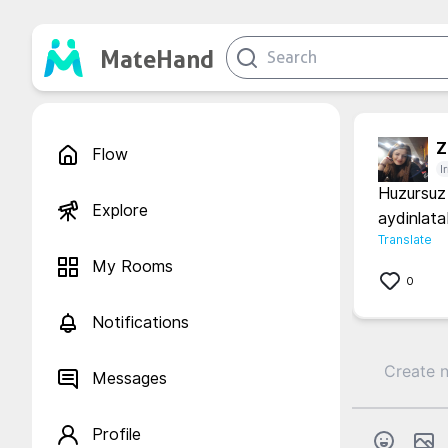
MateHand
Z.
Flow
I
Huzursuz 
Explore
aydinlata
Translate
My Rooms
0
Notifications
Messages
Profile