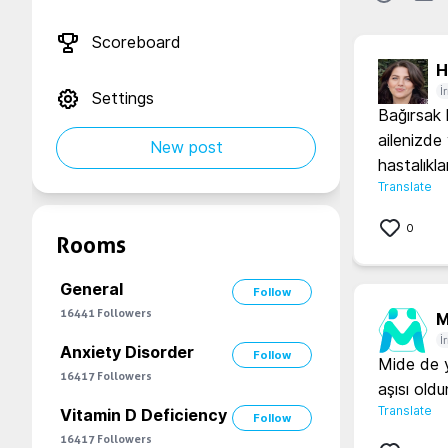
Scoreboard
H.
İ
Settings
Bağırsak h
ailenizde
New post
hastalıkl
Translate
0
Rooms
General
Follow
16441
Followers
M
İ
Anxiety Disorder
Follow
Mide de y
16417
Followers
aşısı old
Translate
Vitamin D Deficiency
Follow
16417
Followers