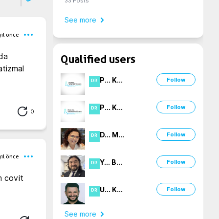
33
Posts
See more
yıl önce
da 
Qualified users
tizmal 
P
...
K
...
Follow
DR
P
...
K
...
Follow
DR
0
D
...
M
...
Follow
DR
yıl önce
Y
...
B
...
Follow
DR
 covit 
U
...
K
...
Follow
DR
See more