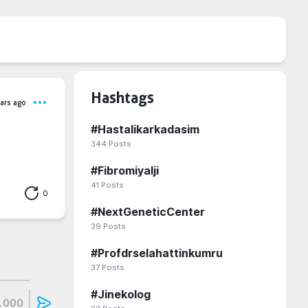
Hashtags
ars ago
#
Hastalikarkadasim
344
Posts
#
Fibromiyalji
41
Posts
0
#
NextGeneticCenter
39
Posts
#
Profdrselahattinkumru
37
Posts
#
Jinekolog
1000