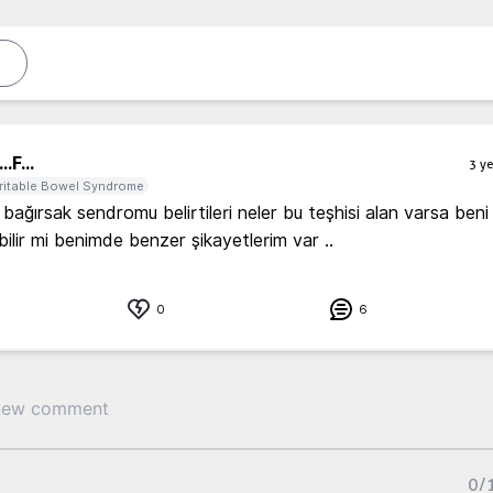
..
F...
3 ye
rritable Bowel Syndrome
bağırsak sendromu belirtileri neler bu teşhisi alan varsa beni 
bilir mi benimde benzer şikayetlerim var ..
0
6
0
/