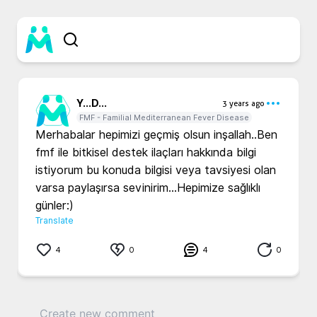
Y...
D...
3 years ago
FMF - Familial Mediterranean Fever Disease
Merhabalar hepimizi geçmiş olsun inşallah..Ben 
fmf ile bitkisel destek ilaçları hakkında bilgi 
istiyorum bu konuda bilgisi veya tavsiyesi olan 
varsa paylaşırsa sevinirim...Hepimize sağlıklı 
günler:)
Translate
4
0
4
0