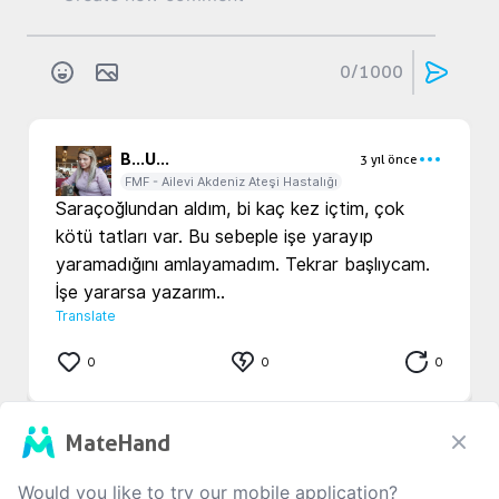
0
/1000
B...
U...
3 yıl önce
FMF - Ailevi Akdeniz Ateşi Hastalığı
Saraçoğlundan aldım, bi kaç kez içtim, çok 
kötü tatları var. Bu sebeple işe yarayıp 
yaramadığını amlayamadım. Tekrar başlıycam. 
İşe yararsa yazarım.. 
Translate
0
0
0
MateHand
b...
....
3 yıl önce
FMF - Ailevi Akdeniz Ateşi Hastalığı
Would you like to try our mobile application?