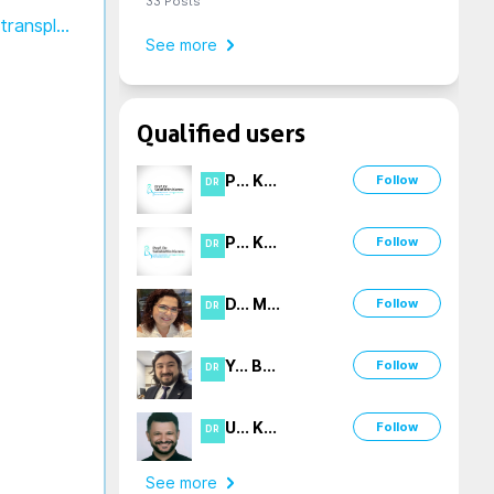
33
Posts
https://www.cureus.com/articles/115546-total-gastrointestinal-flora-transplantation-in-the-treatment-of-leaky-gut-syndrome-and-flora-loss#!/
See more
Qualified users
P
...
K
...
Follow
DR
P
...
K
...
Follow
DR
D
...
M
...
Follow
DR
Y
...
B
...
Follow
DR
U
...
K
...
Follow
DR
See more