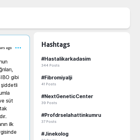
Hashtags
ars ago
#
Hastalikarkadasim
nun 
344
Posts
ıları, 
IBO gibi 
#
Fibromiyalji
41
Posts
şiddetli 
umla 
#
NextGeneticCenter
ve süt 
39
Posts
tak 
#
Profdrselahattinkumru
ır. 
37
Posts
n ilk 
gisinde 
#
Jinekolog