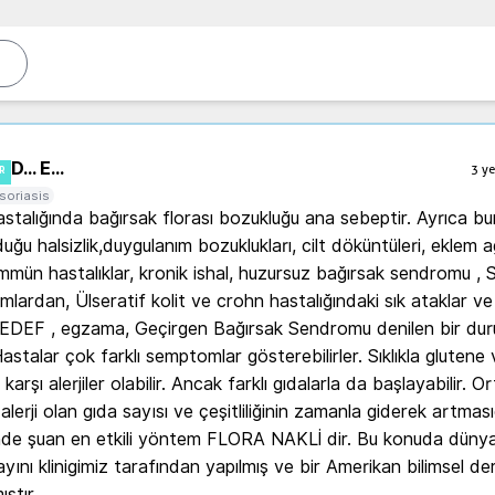
D... E...
3 ye
R
soriasis
talığında bağırsak florası bozukluğu ana sebeptir. Ayrıca bu
ğu halsizlik,duygulanım bozuklukları, cilt döküntüleri, eklem ağr
mmün hastalıklar, kronik ishal, huzursuz bağırsak sendromu , S
mlardan, Ülseratif kolit ve crohn hastalığındaki sık ataklar ve 
SEDEF , egzama, Geçirgen Bağırsak Sendromu denilen bir dur
r. Hastalar çok farklı semptomlar gösterebilirler. Sıklıkla glutene 
 karşı alerjiler olabilir. Ancak farklı gıdalarla da başlayabilir. Or
i alerji olan gıda sayısı ve çeşitliliğinin zamanla giderek artmasıd
de şuan en etkili yöntem FLORA NAKLİ dir. Bu konuda dünyanı
ayını klinigimiz tarafından yapılmış ve bir Amerikan bilimsel der