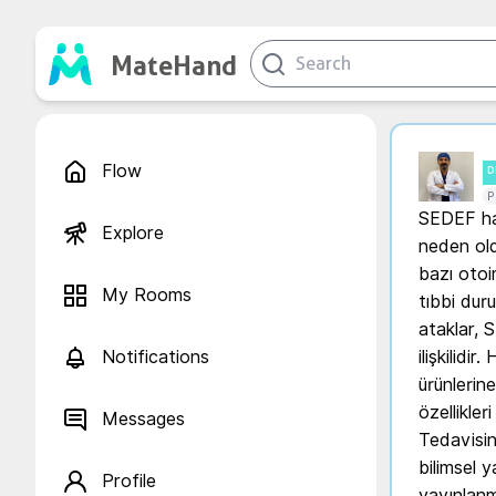
MateHand
Flow
D
P
SEDEF has
Explore
neden oldu
bazı otoi
My Rooms
tıbbi duru
ataklar, 
Notifications
ilişkilidi
ürünlerine
özellikler
Messages
Tedavisin
bilimsel y
Profile