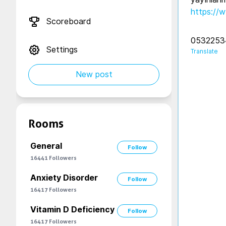
Scoreboard
053225346
Settings
Translate
New post
Rooms
General
Follow
16441
Followers
Anxiety Disorder
Follow
16417
Followers
Vitamin D Deficiency
Follow
16417
Followers