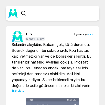
T...
Y...
3 years ago
Kidney Failure
Selamün aleyküm. Babam çok, kötü durumda. 
Böbrek değerleri bu şekilde çıktı. Koa hastası 
kalp yetmezliği var ve de böbrekler sıkıntılı. Bu 
tahliller bir haftalık. Ayakları çok şiş. Prostat 
da var. İbn-i sinadan ancak  haftaya salı için 
nefroloji den randevu alabildim. Acil bişi 
yapamayız diyor. Sizce beklemeli miyim bu 
değerlerle acile götürsem mi nolur bi akıl verin
Translate