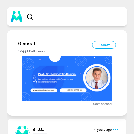
General
Follow
16441
Followers
room sponsor
S...
Ö...
4 years ago