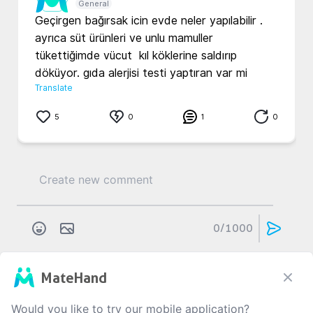
General
Geçirgen bağırsak icin evde neler yapılabilir . 

ayrıca süt ürünleri ve unlu mamuller 
tükettiğimde vücut  kıl köklerine saldırıp 
döküyor. gıda alerjisi testi yaptıran var mi
Translate
5
0
1
0
0
/1000
MateHand
H...
Ö...
4 yıl önce
Genel
Would you like to try our mobile application?