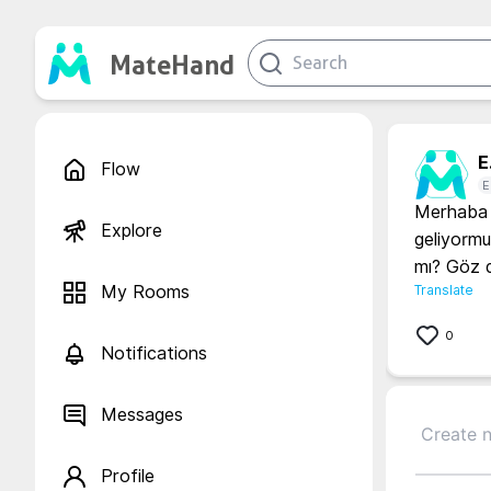
MateHand
E.
Flow
E
Merhaba e
Explore
geliyormuş
mı? Göz 
My Rooms
Translate
0
Notifications
Messages
Profile