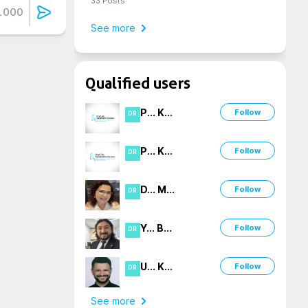
33
Posts
1000
See more
Qualified users
P
...
K
...
Follow
DR
P
...
K
...
Follow
DR
D
...
M
...
Follow
DR
Y
...
B
...
Follow
DR
U
...
K
...
Follow
DR
See more