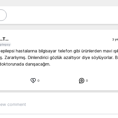
..
T...
3 ye
pilepsy
pilepsi hastalarına bilgisayar telefon gibi ürünlerden mavi ışık
. Zararlıymış. Dinlendirici gözlük azaltıyor diye söylüyorlar. Bil
doktorunada danışacağım. 
0
0