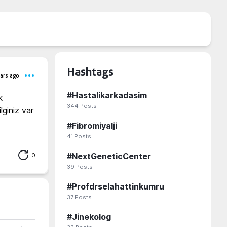
Hashtags
ars ago
#
Hastalikarkadasim
 
344
Posts
giniz var 
#
Fibromiyalji
41
Posts
0
#
NextGeneticCenter
39
Posts
#
Profdrselahattinkumru
37
Posts
#
Jinekolog