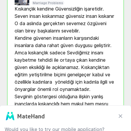
Marriage Problems
Kıskançlık kendine Güvensizliğin işaretidir. 
Seven insan kıskanmaz güvensiz insan kıskanır 
O da aslında gerçekten sevemez özgüveni 
olan birey başkalarını sevebilir.

Kendine güvenen insanların karşısındaki 
insanlara daha rahat güven duygusu geliştirir. 
Amca kıskançlık sadece Sevdiğimiz insanı 
kaybetme tehdidi ile ortaya çıkan kendine 
güven eksikliği ile açıklanamaz. Kıskançlıktan 
eğitim yetiştirilme biçimi genelgeçer kabul ve 
özellikle kadınlara  yöneldiği için kadınla ilgili ve 
önyargılar önemli rol oynamaktadır.

Sevginin göstergesi olduğuna ilişkin yanlış 
inançlarda kıskançlığı hem makul hem meşru 
gösterebilmektedir. Özellikle birçok Kadın 
MateHand
erkeğinin kendisini kıskanmasını istemektedir. 
Bu kadınlar tarafından bir çeşit güvence şekli 
Would you like to try our mobile application?