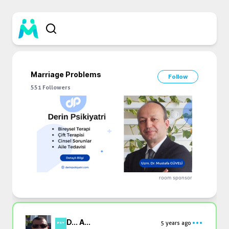
Marriage Problems
Follow
551
Followers
room sponsor
D... A...
5 years ago
PSY