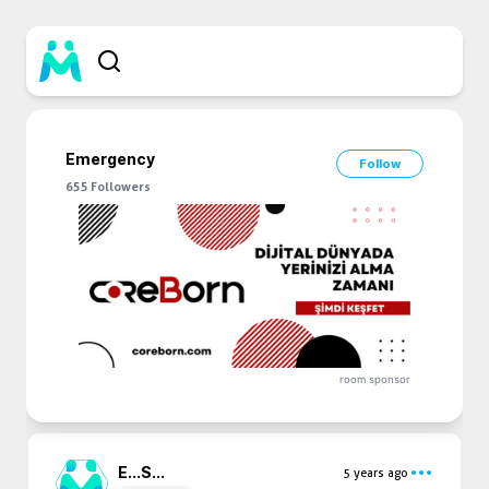
Emergency
Follow
655
Followers
room sponsor
E...
S...
5 years ago