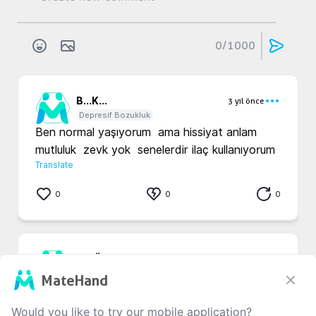
0
/1000
B...
K...
3 yıl önce
Depresif Bozukluk
Ben normal yaşıyorum  ama hissiyat anlam 
mutluluk  zevk yok  senelerdir ilaç kullanıyorum 
Translate
0
0
0
M...
Ö...
3 yıl önce
Depresif Bozukluk
MateHand
Var abi kendini birakma yoksa temelli çöküp 
galcak insan
Would you like to try our mobile application?