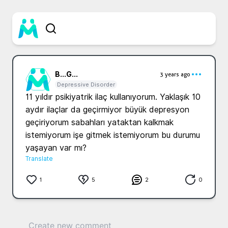
B...
G...
3 years ago
Depressive Disorder
11 yıldır psikiyatrik ilaç kullanıyorum. Yaklaşık 10 
aydır ilaçlar da geçirmiyor büyük depresyon 
geçiriyorum sabahları yataktan kalkmak 
istemiyorum işe gitmek istemiyorum bu durumu 
yaşayan var mı?
Translate
1
5
2
0