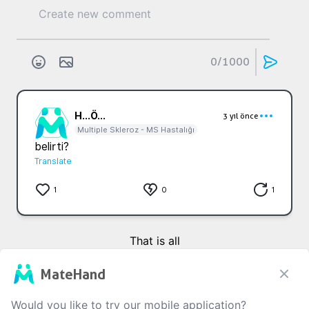
0
/1000
H...
Ö...
3 yıl önce
Multiple Skleroz - MS Hastalığı
belirti?
Translate
1
0
1
That is all
MateHand
Would you like to try our mobile application?