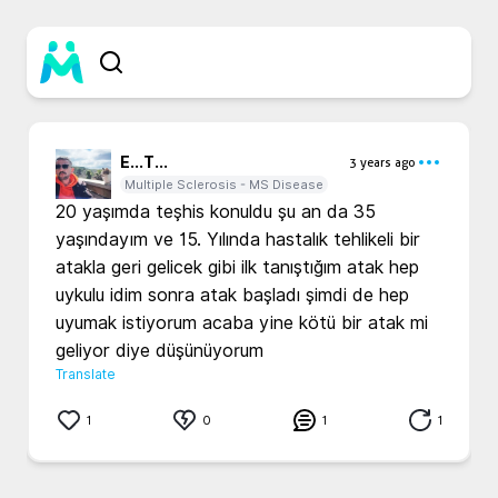
E...
T...
3 years ago
Multiple Sclerosis - MS Disease
20 yaşımda teşhis konuldu şu an da 35 
yaşındayım ve 15. Yılında hastalık tehlikeli bir 
atakla geri gelicek gibi ilk tanıştığım atak hep 
uykulu idim sonra atak başladı şimdi de hep 
uyumak istiyorum acaba yine kötü bir atak mi 
Translate
1
0
1
1