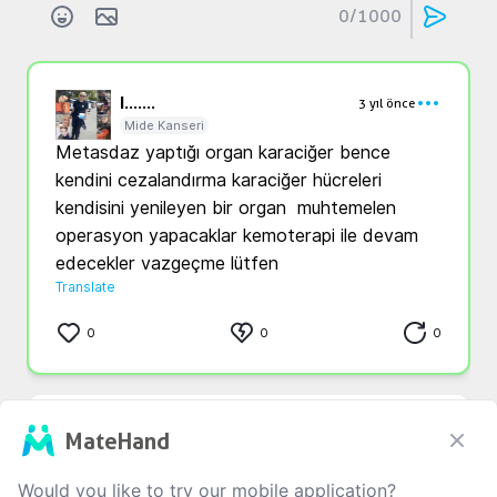
0
/1000
l...
....
3 yıl önce
Mide Kanseri
Metasdaz yaptığı organ karaciğer bence 
kendini cezalandırma karaciğer hücreleri 
kendisini yenileyen bir organ  muhtemelen 
operasyon yapacaklar kemoterapi ile devam 
edecekler vazgeçme lütfen
Translate
0
0
0
a...
t...
3 yıl önce
MateHand
Mide Kanseri
Kesinlikle tedaviye başlanılmalı çoğunlukla 
Would you like to try our mobile application?