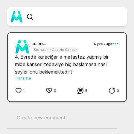
a...
m...
4 years ago
Stomach - Gastric Cancer
4. Evrede karaciğer e metastaz yapmış bir 
mide kanseri tedaviye hiç başlamasa nasıl 
şeyler onu beklemektedir? 
Translate
1
0
5
0