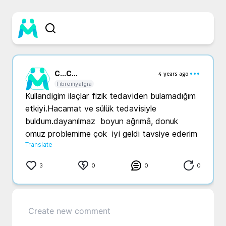
C...
C...
4 years ago
Fibromyalgia
Kullandigim ilaçlar fizik tedaviden bulamadığım 
etkiyi.Hacamat ve sülük tedavisiyle 
buldum.dayanılmaz  boyun ağrımâ, donuk  
omuz problemime çok  iyi geldi tavsiye ederim
Translate
3
0
0
0