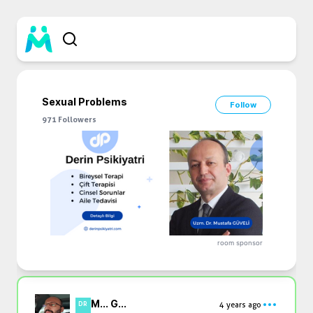
Sexual Problems
Follow
971
Followers
room sponsor
M... G...
4 years ago
DR