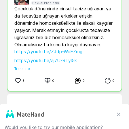
Sexual Problems
Çocukluk döneminde cinsel tacize uğrayan ya 
da tecavüze uğrayan erkekler erişkin 
döneminde homoseksüellikte ile alakalı kaygılar 
yaşıyor. Merak etmeyin çocuklukta tecavüze 
uğrasanız bile diz homoseksüel olmazsınız. 
https://youtu.be/ZJdp-WcEZmg
https://youtu.be/aj7U-9Tyl5k
Translate
3
0
0
0
MateHand
0
/1000
Would you like to try our mobile application?