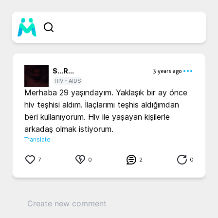
S...
R...
3 years ago
HIV - AIDS
Merhaba 29 yaşındayım. Yaklaşık bir ay önce 
hiv teşhisi aldım. İlaçlarımı teşhis aldığımdan 
beri kullanıyorum. Hiv ile yaşayan kişilerle 
arkadaş olmak istiyorum.
Translate
7
0
2
0