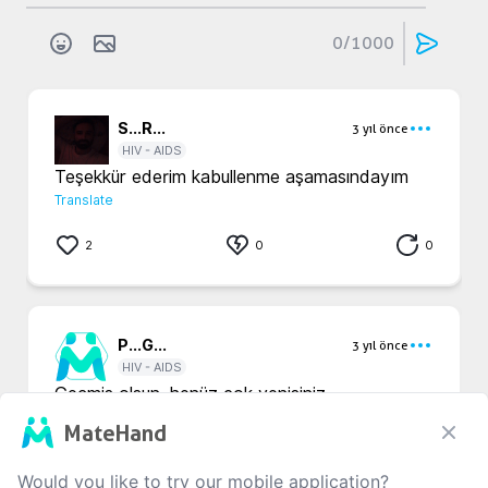
0
/1000
S...
R...
3 yıl önce
HIV - AIDS
Teşekkür ederim kabullenme aşamasındayım
Translate
2
0
0
P...
G...
3 yıl önce
HIV - AIDS
Gecmis olsun, henüz çok yenisiniz. 
Translate
MateHand
0
0
0
Would you like to try our mobile application?