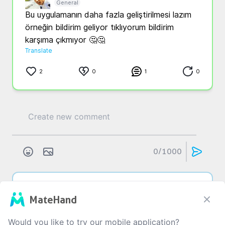
General
Bu uygulamanın daha fazla geliştirilmesi lazım 
örneğin bildirim geliyor tıklıyorum bildirim 
karşıma çıkmıyor 🤔🤔
Translate
2
0
1
0
0
/1000
M...
O...
4 yıl önce
MateHand
Genel
Mikail bey merhabalar, yaşadığınız sorunla ilgili 
Would you like to try our mobile application?