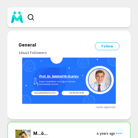
General
Follow
16441
Followers
room sponsor
M...
ö...
4 years ago