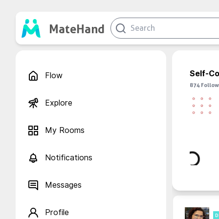
MateHand
Self-C
Flow
874
Follow
Explore
My Rooms
Notifications
Messages
Profile
D