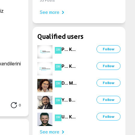
33
Posts
z 
See more
Qualified users
P
...
K
...
Follow
DR
endilerini 
P
...
K
...
Follow
DR
D
...
M
...
Follow
DR
Y
...
B
...
Follow
DR
0
U
...
K
...
Follow
DR
See more