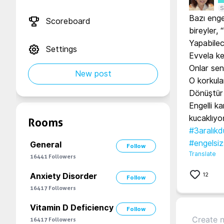
S
Bazı engel
Scoreboard
bireyler,
Yapabilec
Settings
Evvela ken
Onlar seni
New post
O korkular
Dönüştür 
Engelli ka
Rooms
#3aralıkd
#engelsiz
General
Follow
Translate
16441
Followers
12
Anxiety Disorder
Follow
16417
Followers
Vitamin D Deficiency
Follow
16417
Followers