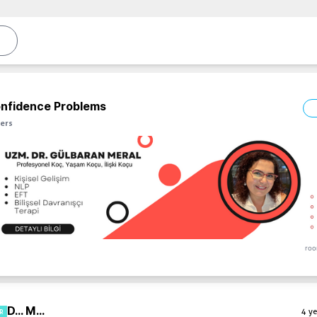
onfidence Problems
ers
roo
D... M...
4 ye
R