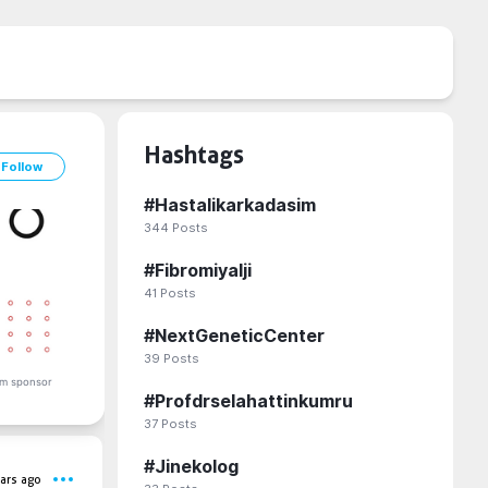
Hashtags
Follow
#
Hastalikarkadasim
344
Posts
#
Fibromiyalji
41
Posts
#
NextGeneticCenter
39
Posts
m sponsor
#
Profdrselahattinkumru
37
Posts
#
Jinekolog
ars ago