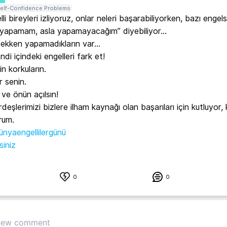
elf-Confidence Problems
li bireyleri izliyoruz, onlar neleri başarabiliyorken, bazı engelsi
 “yapamam, asla yapamayacağım” diyebiliyor…

ekken yapamadıkların var…

di içindeki engelleri fark et!

n korkuların.

 senin.

ve önün açılsın!

rdeşlerimizi bizlere ilham kaynağı olan başarıları için kutluyor, k
ünyaengellilergünü
siniz
0
0