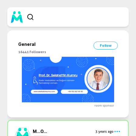
General
Follow
16441
Followers
room sponsor
M...
O...
3 years ago