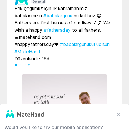
General
Pek çoğumuz için ilk kahramanımız 
babalarımızın 
#babalargünü
 nü kutlarız 😊

Fathers are first heroes of our lives 🫶🏻 We 
wish a happy 
#fathersday
 to all fathers.

💻matehand.com

#happyfathersday❤️ 
#babalargünükutluolsun
#MateHand
Düzenlendi · 15d
Translate
MateHand
Would you like to try our mobile application?