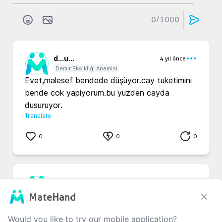
0
/1000
d...
u...
4 yıl önce
Demir Eksikliği Anemisi
Evet,malesef bendede düşüyor.cay tuketimini 
bende cok yapiyorum.bu yuzden cayda 
dusuruyor.
Translate
0
0
0
e...
k...
4 yıl önce
Demir Eksikliği Anemisi
MateHand
Merhaba bende uzun yıllar bu rahatsızlığı 
yaşadım ilaçlar biraz daha uzun vadede 
Would you like to try our mobile application?