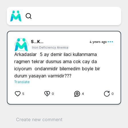
S...
K...
4 years ago
Iron Deficiency Anemia
Arkadaslar  5 ay demir ilaci kullanmama 
ragmen tekrar dusmus ama cok cay da 
iciyorum  ondanmidir bilemedim boyle bir 
durum yasayan varmidir???
Translate
5
0
4
0