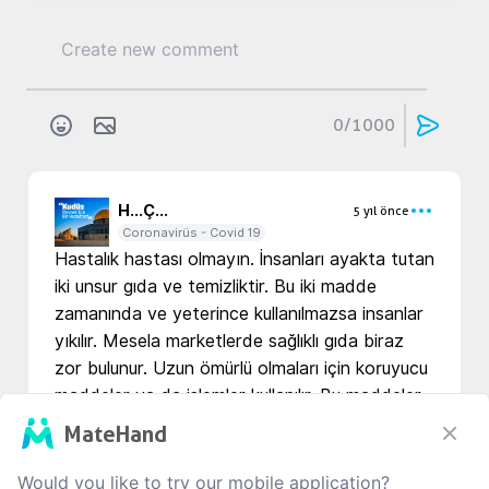
0
/1000
H...
Ç...
5 yıl önce
Coronavirüs - Covid 19
Hastalık hastası olmayın. İnsanları ayakta tutan 
iki unsur gıda ve temizliktir. Bu iki madde 
zamanında ve yeterince kullanılmazsa insanlar 
yıkılır. Mesela marketlerde sağlıklı gıda biraz 
zor bulunur. Uzun ömürlü olmaları için koruyucu 
maddeler ya da işlemler kullanılır. Bu maddeler 
de bu ürünler de insan sağlığına zararlı 
MateHand
olabilmektedir. Velhasılı bize emanet edilenleri 
(akıl, beden, ruh vs.) iyi tanımalıyız ve 
Would you like to try our mobile application?