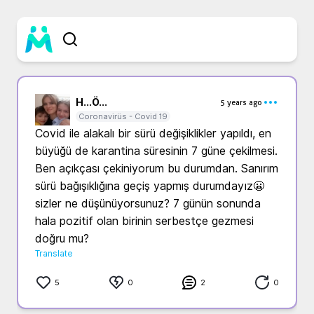
H...
Ö...
5 years ago
Coronavirüs - Covid 19
Covid ile alakalı bir sürü değişiklikler yapıldı, en 
büyüğü de karantina süresinin 7 güne çekilmesi. 
Ben açıkçası çekiniyorum bu durumdan. Sanırım 
sürü bağışıklığına geçiş yapmış durumdayız😬 
sizler ne düşünüyorsunuz? 7 günün sonunda 
hala pozitif olan birinin serbestçe gezmesi 
doğru mu?
Translate
5
0
2
0