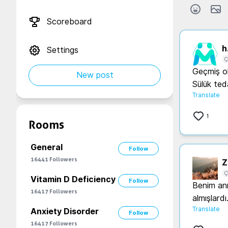
Scoreboard
h.
Settings
Ç
Geçmiş ol
New post
Sülük teda
Translate
1
Rooms
General
Follow
16441
Followers
Z.
Ç
Vitamin D Deficiency
Follow
Benim ann
16417
Followers
almışlardı
Translate
Anxiety Disorder
Follow
16417
Followers