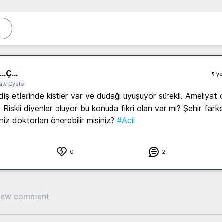
..
Ç...
5 ye
aw Cysts
iş etlerinde kistler var ve dudağı uyuşuyor sürekli. Ameliyat o
. Riskli diyenler oluyor bu konuda fikri olan var mı? Şehir fark
iz doktorları önerebilir misiniz? 
#Acil
0
2