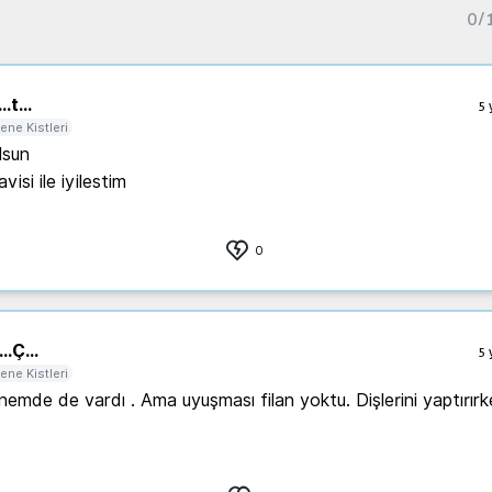
0
/
..
t...
5 
ene Kistleri
sun

visi ile iyilestim
0
..
Ç...
5 
ene Kistleri
emde de vardı . Ama uyuşması filan yoktu. Dişlerini yaptırırken
.