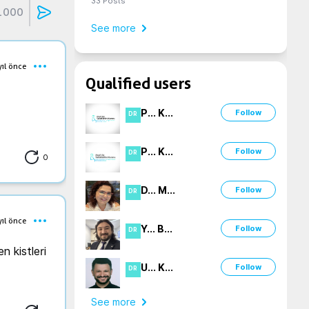
33
Posts
1000
See more
yıl önce
Qualified users
P
...
K
...
Follow
DR
P
...
K
...
Follow
DR
0
D
...
M
...
Follow
DR
yıl önce
Y
...
B
...
Follow
DR
 kistleri 
U
...
K
...
Follow
DR
See more