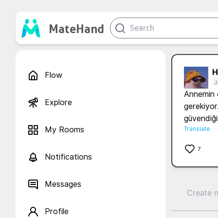
MateHand
H.
Flow
J
Annemin d
Explore
gerekiyor
güvendiğin
My Rooms
Translate
7
Notifications
Messages
Profile