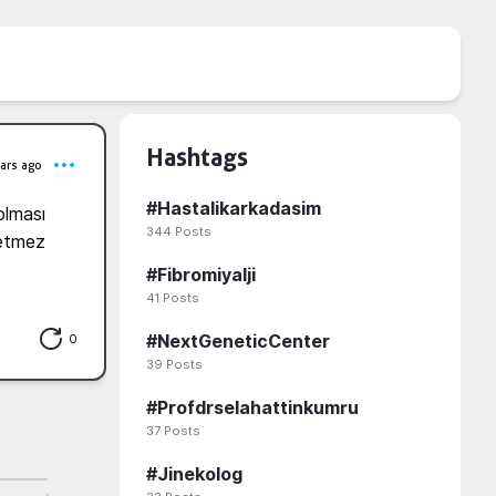
Hashtags
ars ago
#
Hastalikarkadasim
lması 
344
Posts
etmez 
#
Fibromiyalji
41
Posts
0
#
NextGeneticCenter
39
Posts
#
Profdrselahattinkumru
37
Posts
#
Jinekolog