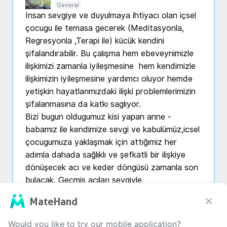
General
Insan sevgiye ve duyulmaya ihtiyacı olan içsel 
çocugu ile temasa gecerek (Meditasyonla, 
Regresyonla ,Terapi ile) kücük kendini 
şifalandırabilir. Bu çalışma hem ebeveynimizle 
ilişkimizi zamanla iyileşmesine  hem kendimizle 
ilişkimizin iyileşmesine yardımcı oluyor hemde 
yetişkin hayatlarımızdaki ilişki problemlerimizin 
şifalanmasına da katkı saglıyor.

Bizi bugun oldugumuz kisi yapan anne -
babamız ile kendimize sevgi ve kabulümüz,icsel 
çocugumuza yaklaşmak için attığımiz her 
adımla dahada sağlıklı ve şefkatli bir ilişkiye 
dönüşecek acı ve keder döngüsü zamanla son 
bulacak. Geçmiş acıları sevgiyle 
dönüştürdügümüz zaman hayatımizdaki insarla 
MateHand
ve kendimizle iliskimiz iyileşir.

İçsel çocuğumuza deneyimlediği duygusal acılar 
Would you like to try our mobile application?