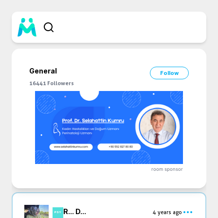
General
Follow
16441
Followers
room sponsor
R... D...
4 years ago
PSY