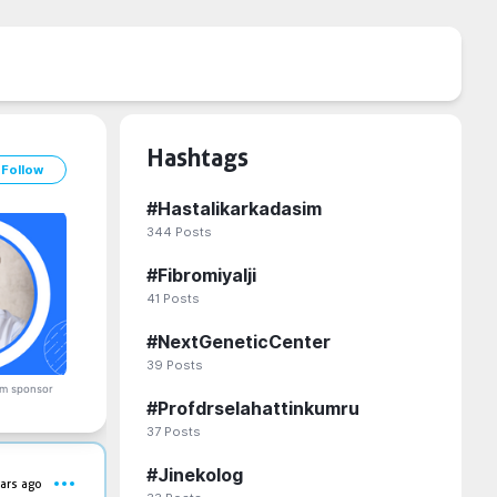
Hashtags
Follow
#
Hastalikarkadasim
344
Posts
#
Fibromiyalji
41
Posts
#
NextGeneticCenter
39
Posts
m sponsor
#
Profdrselahattinkumru
37
Posts
#
Jinekolog
ars ago