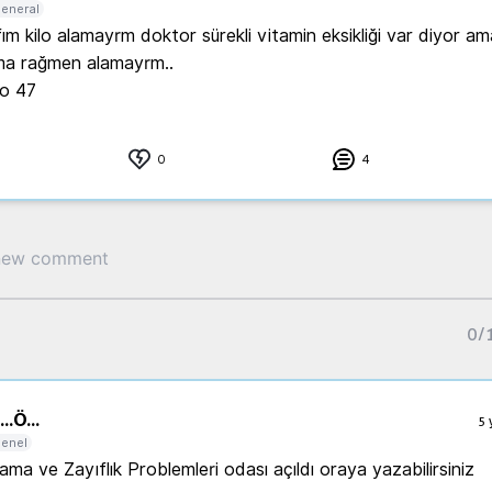
eneral
m kilo alamayrm doktor sürekli vitamin eksikliği var diyor ama i
ma rağmen alamayrm..

lo 47
0
4
0
/
..
Ö...
5 
enel
ama ve Zayıflık Problemleri odası açıldı oraya yazabilirsiniz