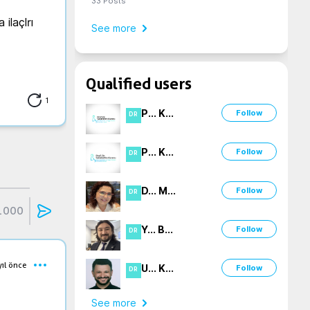
33
Posts
laçlrı 
See more
Qualified users
1
P
...
K
...
Follow
DR
P
...
K
...
Follow
DR
D
...
M
...
Follow
DR
1000
Y
...
B
...
Follow
DR
yıl önce
U
...
K
...
Follow
DR
See more