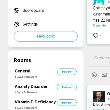
G
Çok zayıfı
Scoreboard
kullanma
Yaş 22 ki
Settings
Translate
New post
4
Rooms
General
Follow
16441
Followers
Anxiety Disorder
Follow
16417
Followers
Ö.
G
Vitamin D Deficiency
Follow
Kilo Alam
16417
Followers