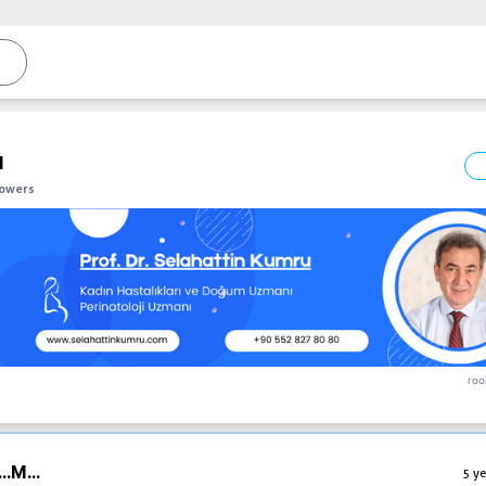
l
lowers
roo
..
M...
5 ye