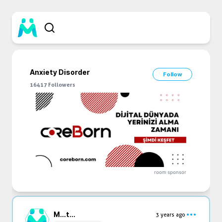
Anxiety Disorder
Follow
16417
Followers
room sponsor
M...
t...
3 years ago