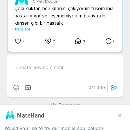
Anxiety Disorder
Çocukluktan belli kıllarımı çekiyorum trikomania 
hastalım var ve ileşememiyorum psikiyatrin 
kanseri gibi bir hastalık 
Translate
2
2
0
0
0
/1000
No Comment
MateHand
Would you like to try our mobile application?