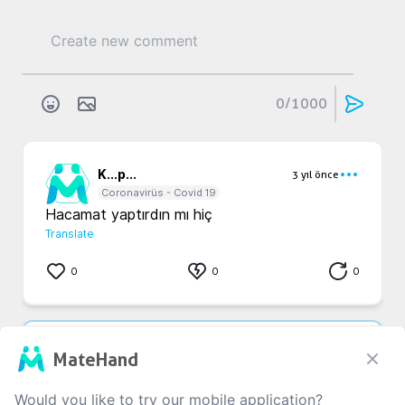
0
/1000
K...
p...
3 yıl önce
Coronavirüs - Covid 19
Hacamat yaptırdın mı hiç 
Translate
0
0
0
D...
T...
3 yıl önce
MateHand
Coronavirüs - Covid 19
Vücutta ağır metal birikmesinden kaynaklı 

Would you like to try our mobile application?