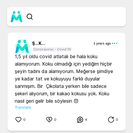
Ş...
K...
3 years ago
Coronavirüs - Covid 19
1,5 yıl oldu covid atlatalı be hala koku 
alamıyorum. Koku olmadığı için yediğim hiçbir 
şeyin tadını da alamıyorum. Meğerse şimdiye 
ye kadar tat ve kokuyuyu farklı duyular 
sanmışım. Bir  Çikolata yerken bile sadece 
şekeri alıyorum, bir kakao kokusu yok. Koku 
nasıl geri gelir bile söylesin 😞
Translate
0
0
4
0