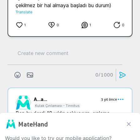
çekilmez bir hal almaya başladı bu durum) 
Translate
1
0
1
0
0
/1000
A...
a...
3 yıl önce
Kulak Çınlaması - Tinnitus
Ben bu derdi 10 yıldır çekiyorum, çınlama 
nedeniyle %30 işitme kaybı oluştu, KBB ve 
MateHand
nöroloji Dr larına gittim, çaresi yok ölünceye 
kadar devam eder dediler.
Would you like to try our mobile application?