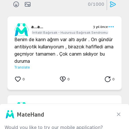
0
/1000
a...
a...
3 yıl önce
İrritabl Bağırsak - Huzursuz Bağırsak Sendromu
Benim de karın ağrım var altı aydır . On gündür 
antibiyotik kullanıyorum , birazcık hafifledi ama 
geçmiyor tamamen . Çok canım sıkılıyor bu 
duruma 
Translate
0
0
0
O...
M...
3 yıl önce
İrritabl Bağırsak - Huzursuz Bağırsak Sendromu
MateHand
Ben de yaşıyordum biraz nefes eğzersizi 
yapınca rahatlatıyor icinizden 4 e kadar 
Would you like to try our mobile application?