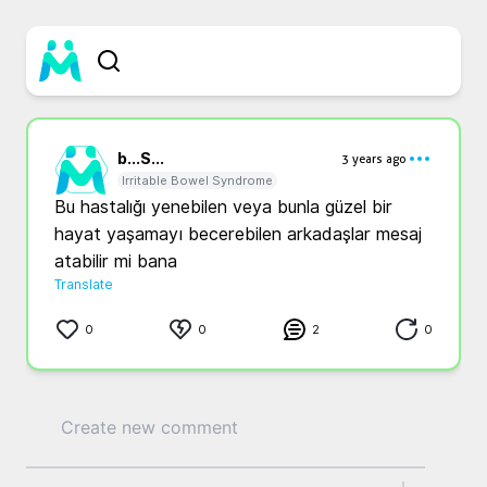
b...
S...
3 years ago
Irritable Bowel Syndrome
Bu hastalığı yenebilen veya bunla güzel bir 
hayat yaşamayı becerebilen arkadaşlar mesaj 
atabilir mi bana
Translate
0
0
2
0