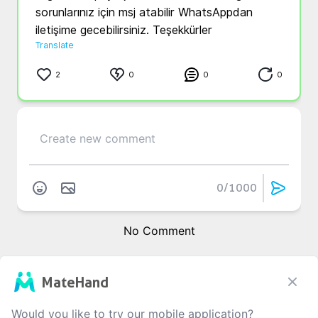
sorunlarınız için msj atabilir WhatsAppdan 
iletişime gecebilirsiniz. Teşekkürler 
Translate
2
0
0
0
0
/1000
No Comment
MateHand
Would you like to try our mobile application?