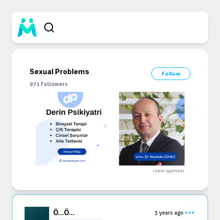
Sexual Problems
Follow
971
Followers
room sponsor
Ö...
Ö...
3 years ago