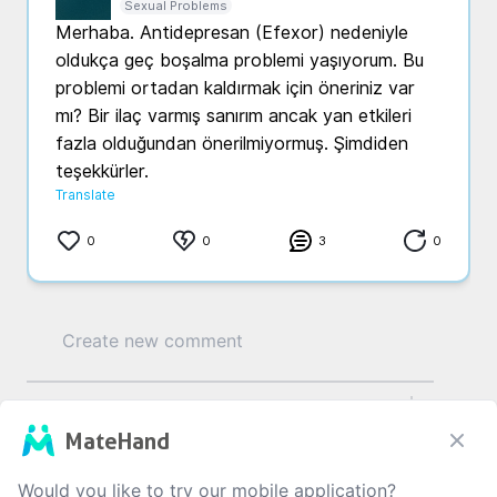
Sexual Problems
Merhaba. Antidepresan (Efexor) nedeniyle 
oldukça geç boşalma problemi yaşıyorum. Bu 
problemi ortadan kaldırmak için öneriniz var 
mı? Bir ilaç varmış sanırım ancak yan etkileri 
fazla olduğundan önerilmiyormuş. Şimdiden 
teşekkürler. 
Translate
0
0
3
0
0
/1000
MateHand
Would you like to try our mobile application?