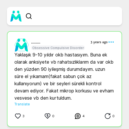
....
....
3 years ago
Obsessive Compulsive Disorder
Yaklaşık 9-10 yıldır okb hastasıyım. Buna ek 
olarak anksiyete vb rahatsızlıklarım da var okb 
den yüzden 90 iyileşmiş durumdayım. uzun 
süre el yıkamam(fakat sabun çok az 
kullanıyorum) ve bir seyleri sürekli kontrol 
devam ediyor. Fakat mikrop korkusu ve evham 
vesvese vb den kurtuldum. 
Translate
3
0
4
0