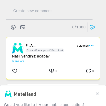
0
/1000
F...
A...
3 yıl önce
Obsesif Kompulsif Bozukluk
Nasıl yendiniz acaba?
Translate
0
0
0
g...
y...
3 yıl önce
MateHand
Obsesif Kompulsif Bozukluk
Nasil kurtudunuz
Would you like to try our mobile application?