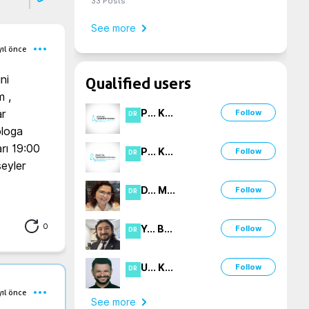
33
Posts
See more
yıl önce
i 
Qualified users
 , 
P
...
K
...
r 
Follow
DR
loga 
rı 19:00 
P
...
K
...
Follow
DR
yler 
D
...
M
...
Follow
DR
0
Y
...
B
...
Follow
DR
U
...
K
...
Follow
DR
yıl önce
See more