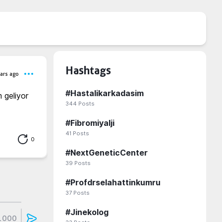
Hashtags
ars ago
#
Hastalikarkadasim
geliyor 
344
Posts
#
Fibromiyalji
41
Posts
0
#
NextGeneticCenter
39
Posts
#
Profdrselahattinkumru
37
Posts
#
Jinekolog
1000