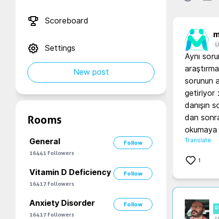
Scoreboard
m
U
Settings
Aynı sor
araştırma
New post
sorunun a
getiriyor
danışın s
dan sonra
Rooms
okumaya ç
Translate
General
Follow
16441
Followers
1
Vitamin D Deficiency
Follow
16417
Followers
Anxiety Disorder
Follow
D
16417
Followers