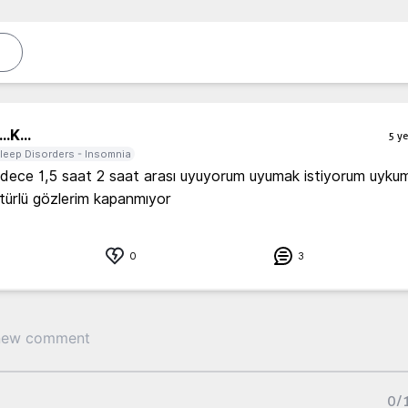
..
K...
5 ye
leep Disorders - Insomnia
ece 1,5 saat 2 saat arası uyuyorum uyumak istiyorum uykum 
 türlü gözlerim kapanmıyor
0
3
0
/