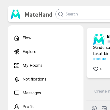
MateHand
B.
Flow
S
Günde sad
Explore
fakat bir
Translate
My Rooms
4
Notifications
Messages
Profile