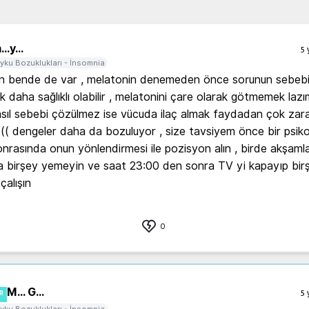
...
y...
5 
yku Bozuklukları - İnsomnia
un bende de var , melatonin denemeden önce sorunun sebebin
k daha sağlıklı olabilir , melatonini çare olarak götmemek lazım
sıl sebebi çözülmez ise vücuda ilaç almak faydadan çok zara
 :(( dengeler daha da bozuluyor , size tavsiyem önce bir psiko
onrasında onun yönlendirmesi ile pozisyon alın , birde akşamla
 birşey yemeyin ve saat 23:00 den sonra TV yi kapayıp birşe
alışın
0
M... G...
5 
R